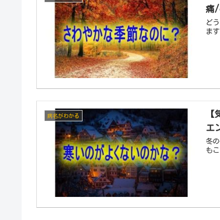
痛
どう
ます
【
病名がわかる
エ
冬の
もこ