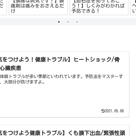
】鎮
【胆石症を知っておこ
【老眼を認めたくない人
るだ
う！】しくみがわかれば
へ】それかえって良くな
予防できる！
いですよ！
気をつけよう！健康トラブル】ヒートショック/骨
/心臓疾患
体調トラブルが多い季節といわれています。予防法をマスターす
、大部分が防げますよ。
2021.05.08
気をつけよう健康トラブル】くも膜下出血/緊張性頭