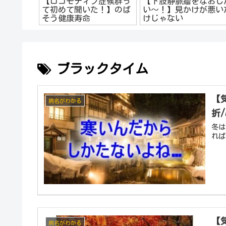
ブ症候群っ
【下肢静脈瘤をなおした
【頭痛は病気です！
た！】のば
い～！】見かけが悪いだ
痛剤は痛みをおさえ
けじゃない
け
ブラックタイム
【
病名がわかる
折
冬は
れば
【
病名がわかる