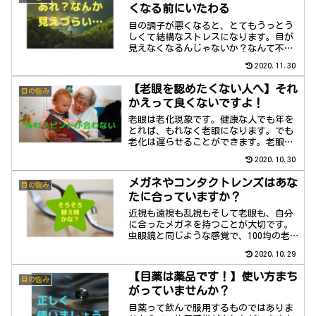
くなる前にいたわる
目の調子が悪くなると、とてもうっとう
しくて結構なストレスになります。目が
見えなくなるんじゃないか？なんて不安
もよぎりますよね。ふだんから必要以上
2020.11.30
の目の酷使はやめて、いたわるよう気を
つけましょう。
【老眼を認めたくない人へ】それ
目の悩み
かえって良くないですよ！
老眼は老化現象です。健康な人でも年を
とれば、もれなく老眼になります。でも
老化は遅らせることができます。老眼だ
って遅らせることが出来ます。さてその
2020.10.30
方法とは？
メガネやコンタクトレンズはあな
目の悩み
たに合っていますか？
近視も遠視も乱視もそして老眼も、自分
に合ったメガネを持つことが大切です。
虫眼鏡と同じような感覚で、100均の老眼
鏡を使っていませんか？それ危険です！
2020.10.29
どんどん老眼がすすみますよ～
【目薬は薬品です！】使い方まち
目の悩み
がっていませんか？
目薬って飲んで服用するものではありま