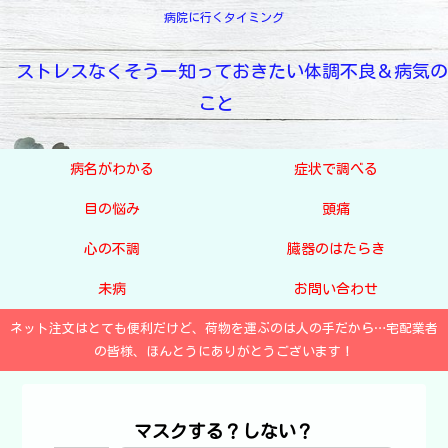
病院に行くタイミング
ストレスなくそうー知っておきたい体調不良＆病気の
こと
病名がわかる
症状で調べる
目の悩み
頭痛
心の不調
臓器のはたらき
未病
お問い合わせ
ネット注文はとても便利だけど、荷物を運ぶのは人の手だから…宅配業者
の皆様、ほんとうにありがとうございます！
マスクする？しない？