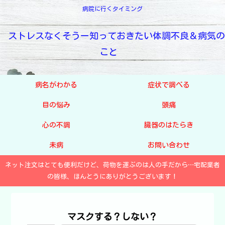
病院に行くタイミング
ストレスなくそうー知っておきたい体調不良＆病気の
こと
病名がわかる
症状で調べる
目の悩み
頭痛
心の不調
臓器のはたらき
未病
お問い合わせ
ネット注文はとても便利だけど、荷物を運ぶのは人の手だから…宅配業者
の皆様、ほんとうにありがとうございます！
マスクする？しない？