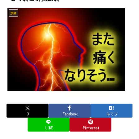
頭痛
X
Facebook
はてブ
LINE
Pinterest