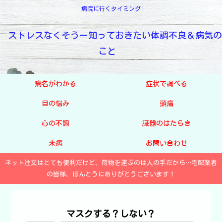
病院に行くタイミング
ストレスなくそうー知っておきたい体調不良＆病気の
こと
病名がわかる
症状で調べる
目の悩み
頭痛
心の不調
臓器のはたらき
未病
お問い合わせ
ネット注文はとても便利だけど、荷物を運ぶのは人の手だから…宅配業者
の皆様、ほんとうにありがとうございます！
マスクする？しない？