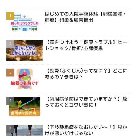
はじめての入院手術体験【卵巣嚢腫・
腫瘍】卵巣＆卵管摘出
【気をつけよう！健康トラブル】ヒー
トショック/骨折/心臓疾患
【副腎(ふくじん)ってなに？】どこに
あるの？働きは？
【歯周病予防はできていますか？】放
っておくとコワい事に！
【下肢静脈瘤をなおしたい～！】見か
けが悪いだけじゃない