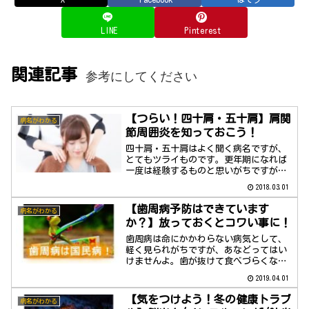
LINE
Pinterest
関連記事
参考にしてください
【つらい！四十肩・五十肩】肩関
病名がわかる
節周囲炎を知っておこう！
四十肩・五十肩はよく聞く病名ですが、
とてもツライものです。更年期になれば
一度は経験するものと思いがちですが、
予防できるんです。意外と簡単ですよ。
2018.03.01
【歯周病予防はできています
病名がわかる
か？】放っておくとコワい事に！
歯周病は命にかかわらない病気として、
軽く見られがちですが、あなどってはい
けませんよ。歯が抜けて食べづらくなる
と、健康寿命は短くなってしまいます。
2019.04.01
早めの予防を！
【気をつけよう！冬の健康トラブ
病名がわかる