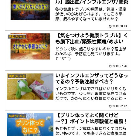
ル】脳出血/インフルエンザ/肺炎
冬の健康トラブルの原因は、気温・湿度
が低いのがあげられます。でもこの季
節、疲れやすくなっていませんか？
2019.08.04
【気をつけよう健康トラブル】く
病名がわかる
も膜下出血/緊張性頭痛/めまい
どうして秋に起こりやすいのか？理由が
わかれば、予防法も見つかりますよ。
(⌒∇⌒)
2019.07.30
いまインフルエンザってどうなっ
病名がわかる
てるの？予防注射すべき？
インフルエンザはできればかかりたくな
いものです。少し生活習慣に気をつける
だけで、かかりにくい身体にすることが
可能です。
2018.02.05
【プリン体ってよく聞くけど
病名がわかる
～？】ポイントは尿酸値と痛風！
もともとプリン体は人体になくてはなら
ないものです。でも多すぎると痛風の原