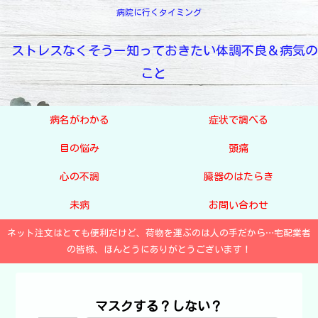
病院に行くタイミング
ストレスなくそうー知っておきたい体調不良＆病気の
こと
病名がわかる
症状で調べる
目の悩み
頭痛
心の不調
臓器のはたらき
未病
お問い合わせ
ネット注文はとても便利だけど、荷物を運ぶのは人の手だから…宅配業者
の皆様、ほんとうにありがとうございます！
マスクする？しない？