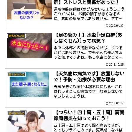
群】ストレスと関係があった！
過敏性腸症候群(かびんせいちょうしょう
こうぐん)は、お腹の調子が悪くなるの
に、お腹の病気ではありません。さてそ
の正体は？
2020.04.29
【足の悩み！】水虫[=足白癬(あ
病名がわかる
しはくせん)]って病気？
水虫は外部との接触をなくせば、うつる
ことはありません。でもそんな生活ちょ
っと無理ですよね。もし水虫になってし
まったら…薬で治す事と、人にうつさな
2018.10.25
い事をまず考えなければなりません。
【天気痛は病気です】放置しない
病名がわかる
で！予防・治療が必要な理由
天気が悪くなると体調不良になる…これ
はれっきとした病気です。放置しないで
なおしましょうね。
2019.06.17
【つらい！四十肩・五十肩】肩関
病名がわかる
節周囲炎を知っておこう！
四十肩・五十肩はよく聞く病名ですが、
とてもツライものです。更年期になれば