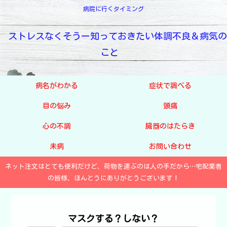
病院に行くタイミング
ストレスなくそうー知っておきたい体調不良＆病気の
こと
病名がわかる
症状で調べる
目の悩み
頭痛
心の不調
臓器のはたらき
未病
お問い合わせ
ネット注文はとても便利だけど、荷物を運ぶのは人の手だから…宅配業者
の皆様、ほんとうにありがとうございます！
マスクする？しない？