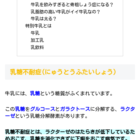
牛乳を飲みすぎると骨粗しょう症になる？
乳脂肪の高い牛乳がイイ牛乳なの？
牛乳は太る？
特別牛乳とは
牛乳
加工乳
乳飲料
乳糖不耐症(にゅうとうふたいしょう)
牛乳には、
乳糖
という糖質がふくまれています。
この
乳糖
を
グルコース
と
ガラクトース
に分解する、
ラクタ
ーゼ
という乳糖分解酵素があります。
乳糖不耐症とは、ラクターゼのはたらきが低下しているた
めおこす、乳糖を消化できずに下痢をおこす病気です。