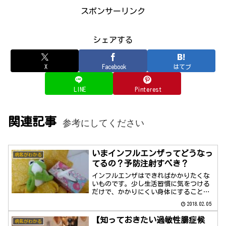
スポンサーリンク
シェアする
X
Facebook
はてブ
LINE
Pinterest
関連記事
参考にしてください
いまインフルエンザってどうなっ
病名がわかる
てるの？予防注射すべき？
インフルエンザはできればかかりたくな
いものです。少し生活習慣に気をつける
だけで、かかりにくい身体にすることが
可能です。
2018.02.05
【知っておきたい過敏性腸症候
病名がわかる